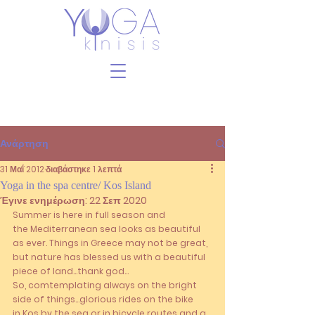
Ανάρτηση
31 Μαΐ 2012
διαβάστηκε 1 λεπτά
Yoga in the spa centre/ Kos Island
Έγινε ενημέρωση:
22 Σεπ 2020
Summer is here in full season and 
the Mediterranean sea looks as beautiful 
as ever. Things in Greece may not be great, 
but nature has blessed us with a beautiful 
piece of land…thank god…
So, comtemplating always on the bright 
side of things…glorious rides on the bike 
in Kos by the sea or in bicycle routes and a 